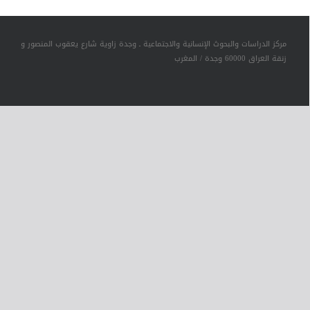
مركز الدراسات والبحوث الإنسانية والاجتماعية ـ وجدة زاوية شارع يعقوب المنصور و
زنقة العراق 60000 وجدة / المغرب